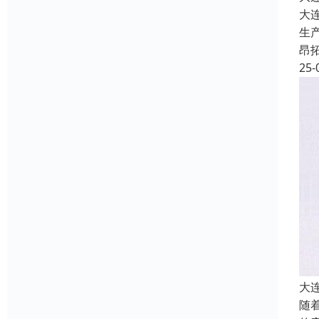
大
生
昂
25-
大
随