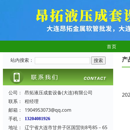
首页
产
站内搜索：
公司：
昂拓液压成套设备(大连)有限公司
20
联系：
程经理
邮箱：
1904953073@qq.com
手机：
13204081926
地址：
辽宁省大连市甘井子区国贸街8号85－65