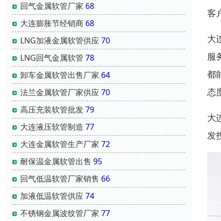
回气金属软管厂家
68
客
大连膨胀节经销商
68
大
LNG加液金属软管供应
70
服
LNG回气金属软管
78
都
卸车金属软管出售厂家
64
态
法兰金属软管厂家供应
70
高压充装软管批发
79
大
大连液压软管制造
77
发
大连金属软管生产厂家
72
耐保温金属软管出售
95
回气低温软管厂家销售
66
加液低温软管供应
74
不锈钢金属波纹管厂家
77