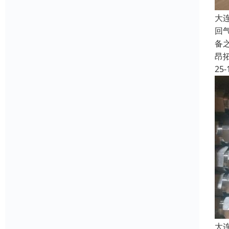
大
回
备
昂
25-
大