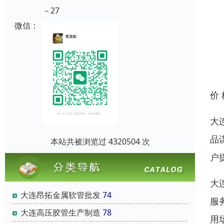
－27
微信：
价
大
品
本站共被浏览过 4320504 次
户
大
大连昂拓金属软管批发
74
服
大连高压胶管生产制造
78
用