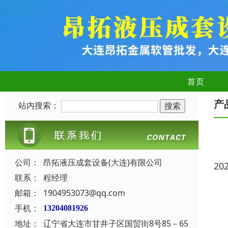
首页
产
站内搜索：
公司：
昂拓液压成套设备(大连)有限公司
20
联系：
程经理
邮箱：
1904953073@qq.com
手机：
13204081926
地址：
辽宁省大连市甘井子区国贸街8号85－65