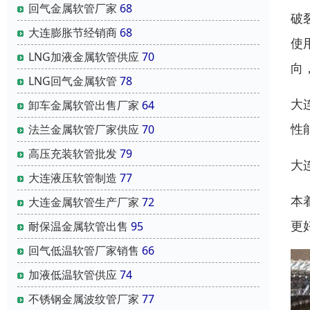
回气金属软管厂家
68
破
大连膨胀节经销商
68
使
LNG加液金属软管供应
70
向
LNG回气金属软管
78
大
卸车金属软管出售厂家
64
性
法兰金属软管厂家供应
70
高压充装软管批发
79
大
大连液压软管制造
77
本
大连金属软管生产厂家
72
更
耐保温金属软管出售
95
回气低温软管厂家销售
66
加液低温软管供应
74
不锈钢金属波纹管厂家
77