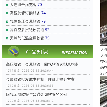
大连组合灌充阀
70
高压胶管订购服务
74
气体高压金属软管
79
高真空多层绝热管道
92
天然气低温金属软管
75
大
大
技
高压胶管、金属软管、回气软管选型总指南
昂
1717阅读 2026-06-15 20:36:44
25-
金属软管批发成本控制：性价比提升方案
1710阅读 2026-06-15 20:36:33
回气金属软管与普通金属软管的区别
1729阅读 2026-06-15 20:36:12