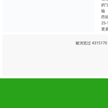
的
输
昂
25-
更
被浏览过 43151