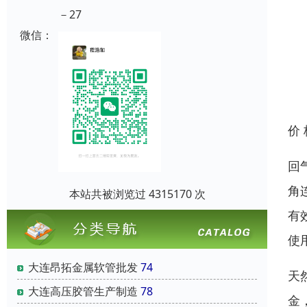
－27
微信：
价
回
角
本站共被浏览过 4315170 次
有
使
大连昂拓金属软管批发
74
天
大连高压胶管生产制造
78
金