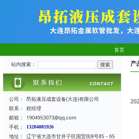
首页
产
站内搜索：
公司：
昂拓液压成套设备(大连)有限公司
20
联系：
程经理
邮箱：
1904953073@qq.com
手机：
13204081926
地址：
辽宁省大连市甘井子区国贸街8号85－65