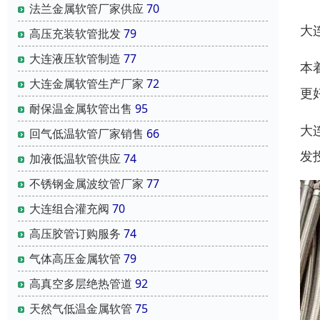
法兰金属软管厂家供应
70
大
高压充装软管批发
79
大连液压软管制造
77
本
大连金属软管生产厂家
72
更
耐保温金属软管出售
95
大
回气低温软管厂家销售
66
发
加液低温软管供应
74
不锈钢金属波纹管厂家
77
大连组合灌充阀
70
高压胶管订购服务
74
气体高压金属软管
79
高真空多层绝热管道
92
天然气低温金属软管
75