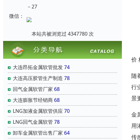
－27
微信：
本站共被浏览过 4347780 次
价
大连昂拓金属软管批发
74
随
大连高压胶管生产制造
78
行
回气金属软管厂家
68
景
大连膨胀节经销商
68
LNG加液金属软管供应
70
金
LNG回气金属软管
78
用
卸车金属软管出售厂家
64
传