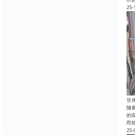
25-
甘
随
的
昂
25-