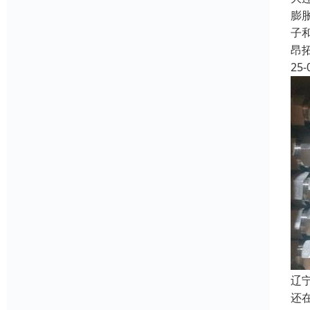
膨
子
昂
25-
辽
还