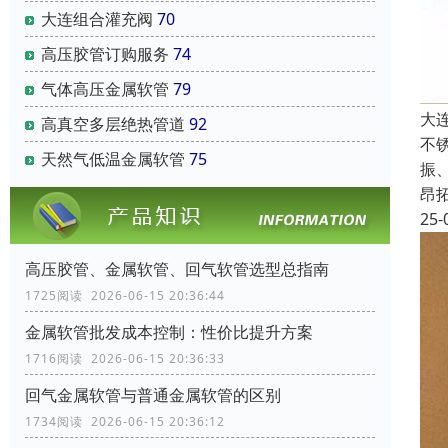
大连组合灌充阀
70
高压胶管订购服务
74
气体高压金属软管
79
大
高真空多层绝热管道
92
不
天然气低温金属软管
75
振
昂
25-
高压胶管、金属软管、回气软管选型总指南
1725阅读 2026-06-15 20:36:44
金属软管批发成本控制：性价比提升方案
1716阅读 2026-06-15 20:36:33
回气金属软管与普通金属软管的区别
1734阅读 2026-06-15 20:36:12