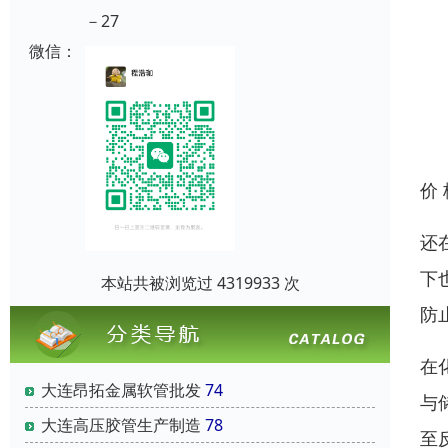
－27
微信：
价
还
下
本站共被浏览过 4319933 次
防
在
大连昂拓金属软管批发
74
与
大连高压胶管生产制造
78
至