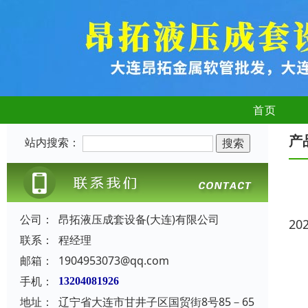
首页
产
站内搜索：
公司：
昂拓液压成套设备(大连)有限公司
20
联系：
程经理
邮箱：
1904953073@qq.com
手机：
13204081926
地址：
辽宁省大连市甘井子区国贸街8号85－65