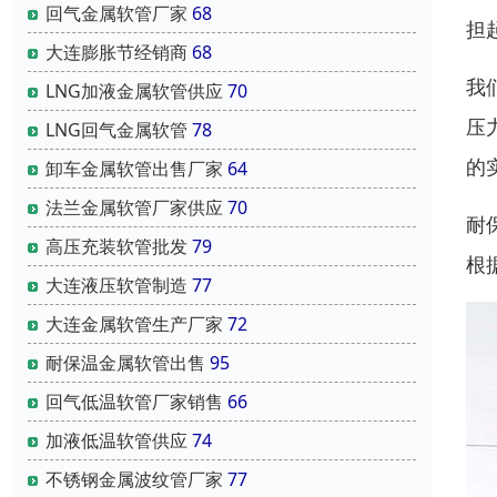
回气金属软管厂家
68
担
大连膨胀节经销商
68
我
LNG加液金属软管供应
70
压
LNG回气金属软管
78
的
卸车金属软管出售厂家
64
法兰金属软管厂家供应
70
耐
高压充装软管批发
79
根
大连液压软管制造
77
大连金属软管生产厂家
72
耐保温金属软管出售
95
回气低温软管厂家销售
66
加液低温软管供应
74
不锈钢金属波纹管厂家
77