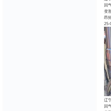
回
变
昂
25-
辽
回