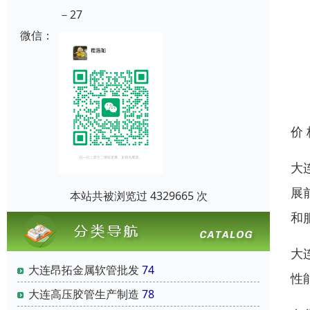
－27
微信：
价
大
展
本站共被浏览过 4329665 次
和
大
大连昂拓金属软管批发
74
性
大连高压胶管生产制造
78