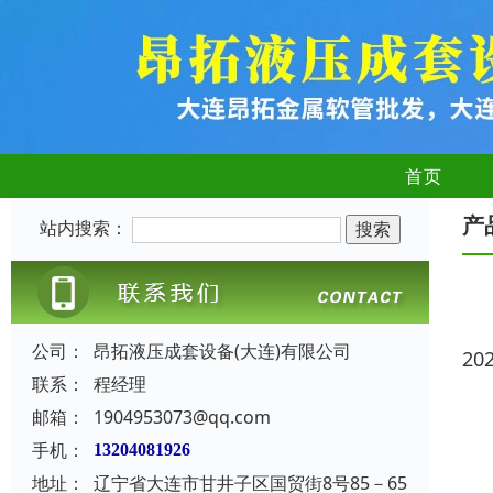
首页
产
站内搜索：
公司：
昂拓液压成套设备(大连)有限公司
20
联系：
程经理
邮箱：
1904953073@qq.com
手机：
13204081926
地址：
辽宁省大连市甘井子区国贸街8号85－65