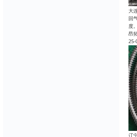
大
回
度
昂
25-
辽