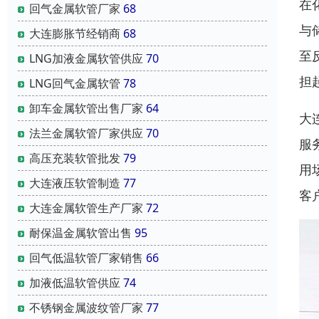
在
回气金属软管厂家
68
与
大连膨胀节经销商
68
至
LNG加液金属软管供应
70
担
LNG回气金属软管
78
卸车金属软管出售厂家
64
大
法兰金属软管厂家供应
70
服
高压充装软管批发
79
用
大连液压软管制造
77
客
大连金属软管生产厂家
72
耐保温金属软管出售
95
回气低温软管厂家销售
66
加液低温软管供应
74
不锈钢金属波纹管厂家
77