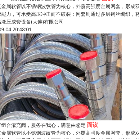
气金属软管以不锈钢波纹管为核心，外覆高强度金属网套，形成
形能力，可承受高压冲击而不破裂；网套则通过多层钢丝编织，
拓液压成套设备(大连)有限公司
09-04 20:48:01
面议
宁组合灌充阀，服务在我心，满意由您定
气金属软管以不锈钢波纹管为核心，外覆高强度金属网套，形成