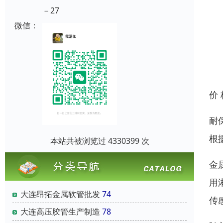
－27
微信：
价
耐
根
本站共被浏览过 4330399 次
金
用
大连昂拓金属软管批发
74
传
大连高压胶管生产制造
78