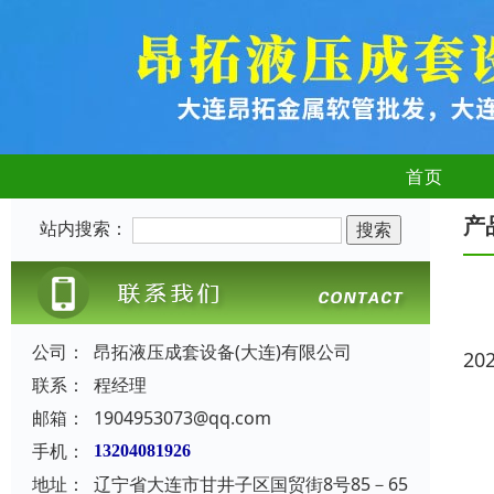
首页
产
站内搜索：
公司：
昂拓液压成套设备(大连)有限公司
20
联系：
程经理
邮箱：
1904953073@qq.com
手机：
13204081926
地址：
辽宁省大连市甘井子区国贸街8号85－65