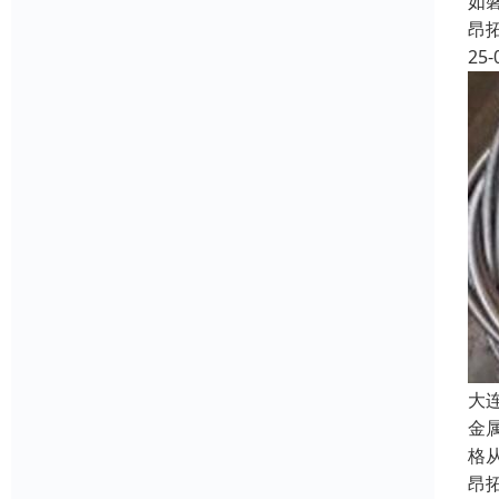
如
昂
25-
大
金
格
昂