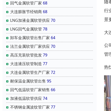
随
回气金属软管厂家
68
行
大连膨胀节经销商
68
景
LNG加液金属软管供应
70
LNG回气金属软管
78
大
卸车金属软管出售厂家
64
公
法兰金属软管厂家供应
70
管
高压充装软管批发
79
大连液压软管制造
77
热
大连金属软管生产厂家
72
耐保温金属软管出售
95
回气低温软管厂家销售
66
加液低温软管供应
74
不锈钢金属波纹管厂家
77