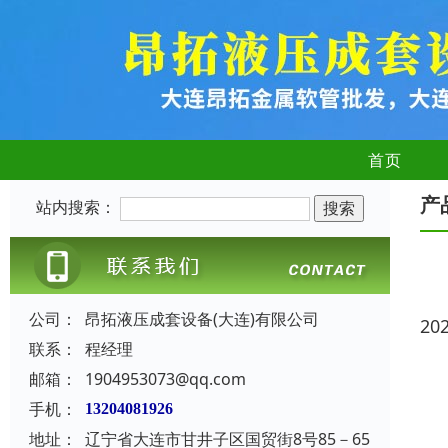
首页
产
站内搜索：
公司：
昂拓液压成套设备(大连)有限公司
20
联系：
程经理
邮箱：
1904953073@qq.com
手机：
13204081926
地址：
辽宁省大连市甘井子区国贸街8号85－65