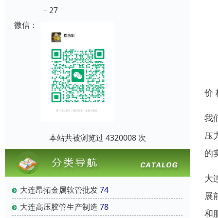
－27
微信：
价
我
压
本站共被浏览过 4320008 次
的
大
大连昂拓金属软管批发
74
展
大连高压胶管生产制造
78
和