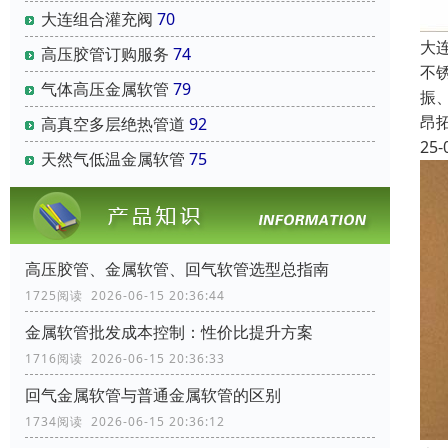
大连组合灌充阀
70
大
高压胶管订购服务
74
不
气体高压金属软管
79
振
昂
高真空多层绝热管道
92
25-
天然气低温金属软管
75
高压胶管、金属软管、回气软管选型总指南
1725阅读 2026-06-15 20:36:44
金属软管批发成本控制：性价比提升方案
1716阅读 2026-06-15 20:36:33
回气金属软管与普通金属软管的区别
1734阅读 2026-06-15 20:36:12