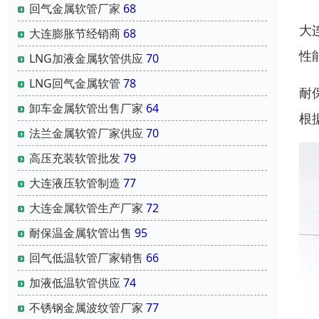
回气金属软管厂家
68
大
大连膨胀节经销商
68
性
LNG加液金属软管供应
70
LNG回气金属软管
78
耐
卸车金属软管出售厂家
64
根
法兰金属软管厂家供应
70
高压充装软管批发
79
大连液压软管制造
77
大连金属软管生产厂家
72
耐保温金属软管出售
95
回气低温软管厂家销售
66
加液低温软管供应
74
不锈钢金属波纹管厂家
77