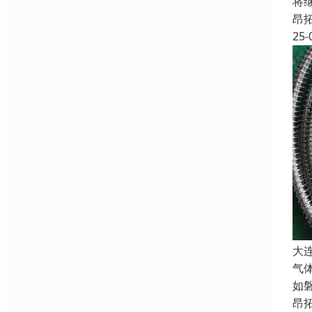
将
昂
25-
大
气
如
昂