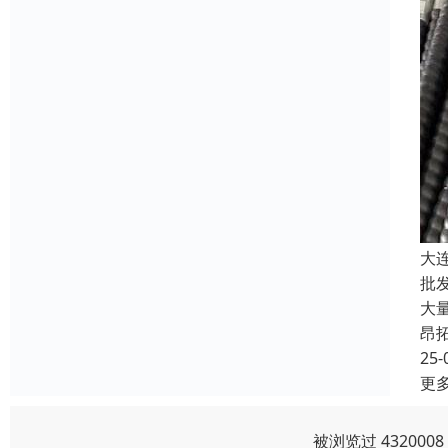
大
批
大
昂
25-
更
被浏览过 43200