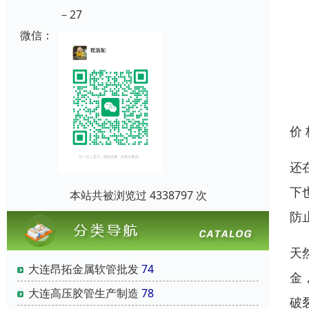
－27
微信：
价
还
下
本站共被浏览过 4338797 次
防
天
大连昂拓金属软管批发
74
金
大连高压胶管生产制造
78
破