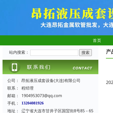
首页
产
站内搜索：
公司：
昂拓液压成套设备(大连)有限公司
20
联系：
程经理
邮箱：
1904953073@qq.com
手机：
13204081926
地址：
辽宁省大连市甘井子区国贸街8号85－65