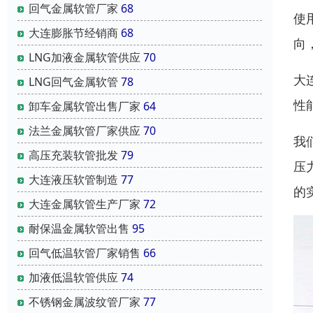
回气金属软管厂家
68
使
大连膨胀节经销商
68
向
LNG加液金属软管供应
70
大
LNG回气金属软管
78
性
卸车金属软管出售厂家
64
法兰金属软管厂家供应
70
我
高压充装软管批发
79
压
大连液压软管制造
77
的
大连金属软管生产厂家
72
耐保温金属软管出售
95
回气低温软管厂家销售
66
加液低温软管供应
74
不锈钢金属波纹管厂家
77