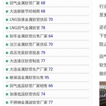
回气金属软管厂家
68
行
大连膨胀节经销商
68
景
LNG加液金属软管供应
70
还
LNG回气金属软管
78
下
卸车金属软管出售厂家
64
防
法兰金属软管厂家供应
70
高压充装软管批发
79
回
大连液压软管制造
77
软
大连金属软管生产厂家
72
能
耐保温金属软管出售
95
回气低温软管厂家销售
66
加液低温软管供应
74
不锈钢金属波纹管厂家
77