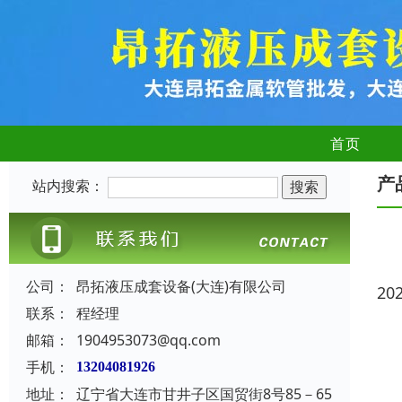
首页
产
站内搜索：
公司：
昂拓液压成套设备(大连)有限公司
20
联系：
程经理
邮箱：
1904953073@qq.com
手机：
13204081926
地址：
辽宁省大连市甘井子区国贸街8号85－65