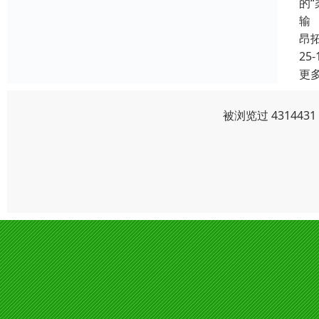
的
输
昂
25-
更
被浏览过 43144