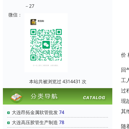
－27
微信：
价
回
工
本站共被浏览过 4314431 次
过
现
其
大连昂拓金属软管批发
74
大连高压胶管生产制造
78
随