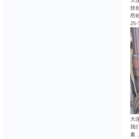
大
技
昂
25-
大
我
素