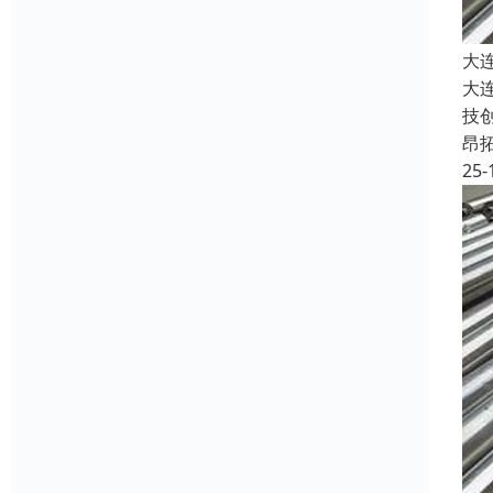
大
大
技
昂
25-