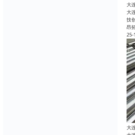
大
大
技
昂
25-
大