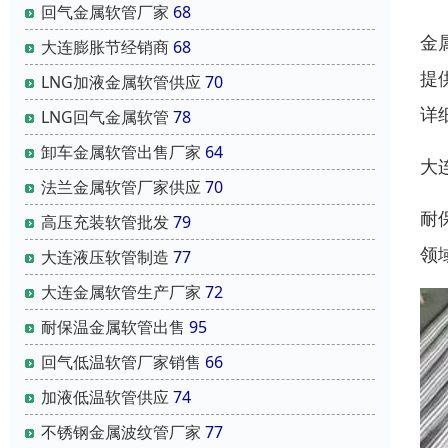
回气金属软管厂家
68
金
大连膨胀节经销商
68
提
LNG加液金属软管供应
70
详
LNG回气金属软管
78
卸车金属软管出售厂家
64
大
法兰金属软管厂家供应
70
耐
高压充装软管批发
79
领
大连液压软管制造
77
大连金属软管生产厂家
72
耐保温金属软管出售
95
回气低温软管厂家销售
66
加液低温软管供应
74
不锈钢金属波纹管厂家
77