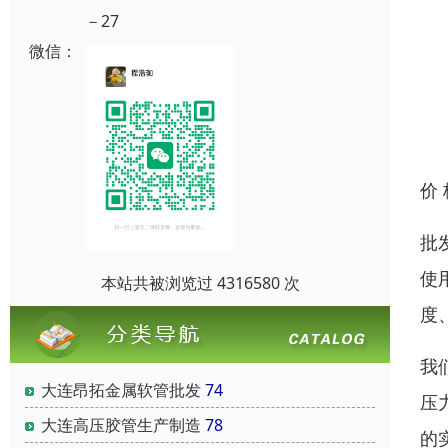
－27
微信：
价
批
使
本站共被浏览过 4316580 次
度
我
大连昂拓金属软管批发
74
压
大连高压胶管生产制造
78
的