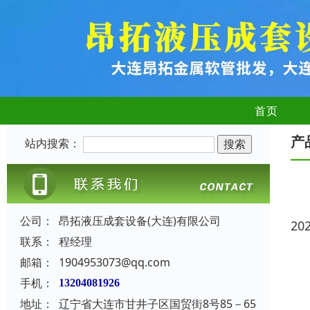
首页
产
站内搜索：
公司：
昂拓液压成套设备(大连)有限公司
20
联系：
程经理
邮箱：
1904953073@qq.com
手机：
13204081926
地址：
辽宁省大连市甘井子区国贸街8号85－65