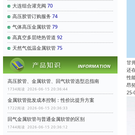
大连组合灌充阀
70
高压胶管订购服务
74
气体高压金属软管
79
高真空多层绝热管道
92
天然气低温金属软管
75
甘
还
性
高压胶管、金属软管、回气软管选型总指南
昂
1734阅读 2026-06-15 20:36:44
25-
金属软管批发成本控制：性价比提升方案
1722阅读 2026-06-15 20:36:33
回气金属软管与普通金属软管的区别
1744阅读 2026-06-15 20:36:12