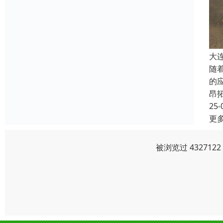
大
随
的
昂
25-
更
被浏览过 43271