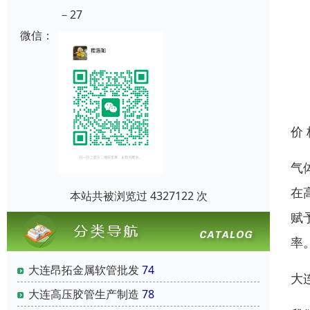
－27
微信：
价
气
在
本站共被浏览过 4327122 次
赋
率
大连昂拓金属软管批发
74
大
大连高压胶管生产制造
78