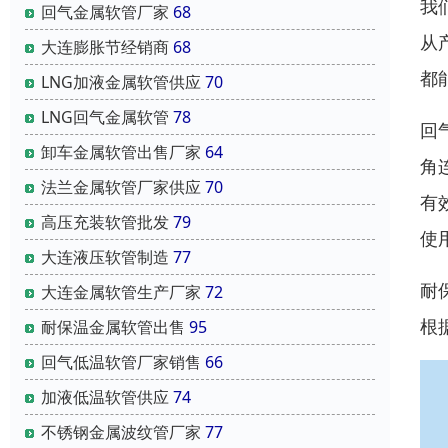
我
回气金属软管厂家
68
从
大连膨胀节经销商
68
都
LNG加液金属软管供应
70
LNG回气金属软管
78
回
卸车金属软管出售厂家
64
角
法兰金属软管厂家供应
70
有
高压充装软管批发
79
使
大连液压软管制造
77
耐
大连金属软管生产厂家
72
根
耐保温金属软管出售
95
回气低温软管厂家销售
66
加液低温软管供应
74
不锈钢金属波纹管厂家
77