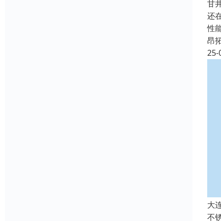
甘
还
性
昂
25-
大
不