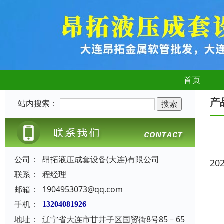
首页
产
站内搜索：
公司：
昂拓液压成套设备(大连)有限公司
20
联系：
程经理
邮箱：
1904953073@qq.com
手机：
13204081926
地址：
辽宁省大连市甘井子区国贸街8号85－65