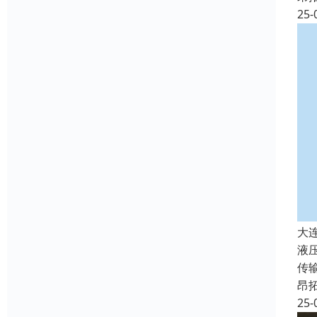
25-
大
液
传
昂
25-